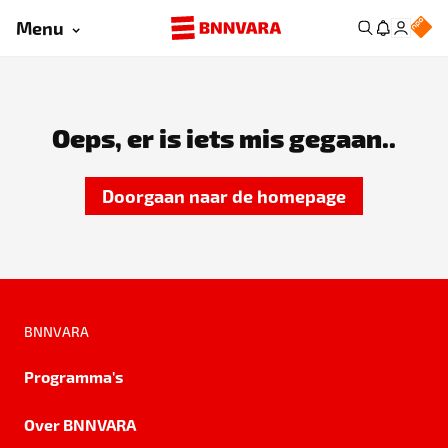
Menu
Oeps, er is iets mis gegaan..
Doorgaan naar de homepage
BNNVARA
Programma's
Over BNNVARA