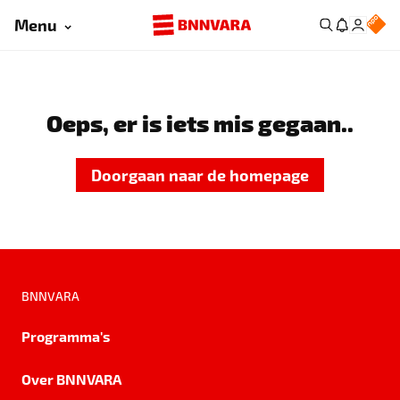
Menu
Oeps, er is iets mis gegaan..
Doorgaan naar de homepage
BNNVARA
Programma's
Over BNNVARA