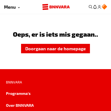
Menu
Oeps, er is iets mis gegaan..
Doorgaan naar de homepage
BNNVARA
Programma's
Over BNNVARA