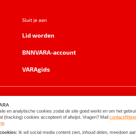
Sluit je aan
Lid worden
BNNVARA-account
VARAgids
voorwaarden
©
2026
BNNVARA