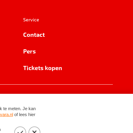
Service
Contact
Pers
Tickets kopen
RSIN 8531 62 402