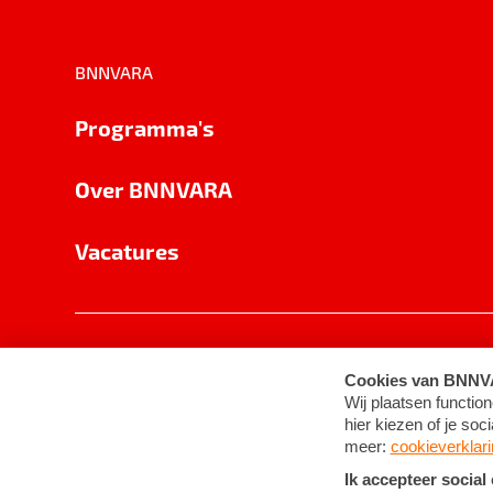
BNNVARA
Programma's
Over BNNVARA
Vacatures
Privacy
Cookie-instellingen
Algemene 