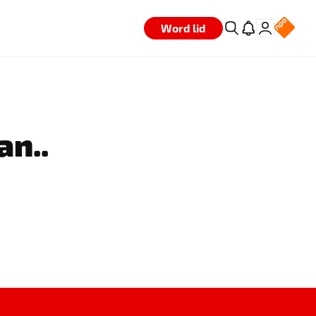
Word lid
an..