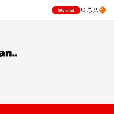
Word lid
an..