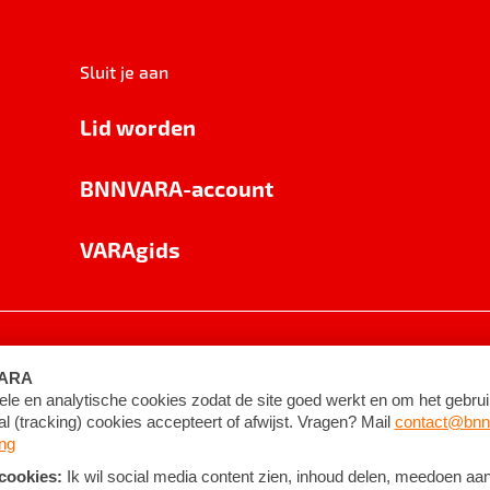
Sluit je aan
Lid worden
BNNVARA-account
VARAgids
voorwaarden
©
2026
BNNVARA