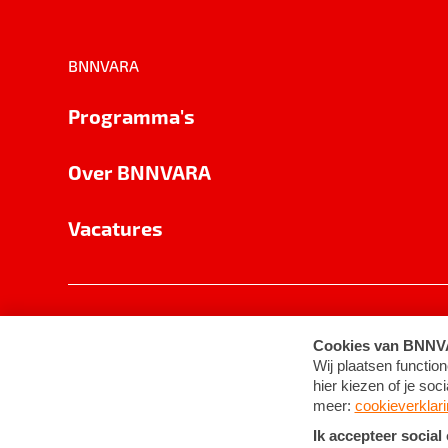
BNNVARA
Programma's
Over BNNVARA
Vacatures
Privacy
Cookie-instellingen
Algemene 