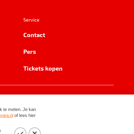
Service
Contact
Pers
Tickets kopen
RSIN 8531 62 402