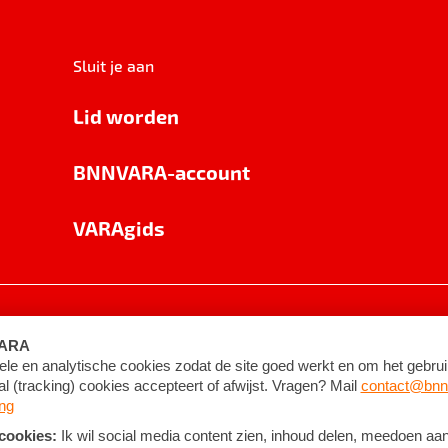
Sluit je aan
Lid worden
BNNVARA-account
VARAgids
voorwaarden
©
2026
BNNVARA