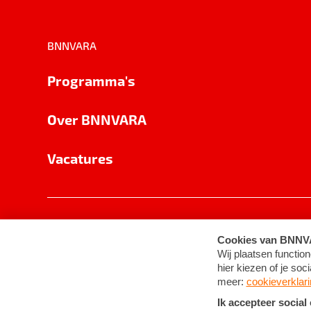
BNNVARA
Programma's
Over BNNVARA
Vacatures
Privacy
Cookie-instellingen
Algemene 