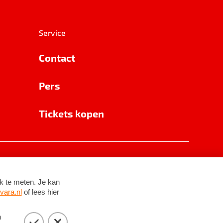
Service
Contact
Pers
Tickets kopen
RSIN 8531 62 402