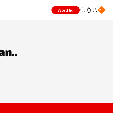
Word lid
an..