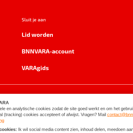
Sluit je aan
Lid worden
BNNVARA-account
VARAgids
voorwaarden
©
2026
BNNVARA