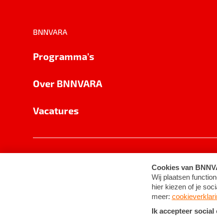
BNNVARA
Programma's
Over BNNVARA
Vacatures
Privacy
Cookie-instellingen
Algemene 