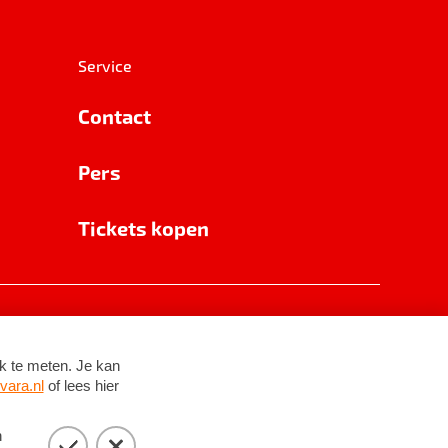
Service
Contact
Pers
Tickets kopen
RSIN 8531 62 402