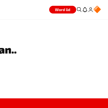
Word lid
an..