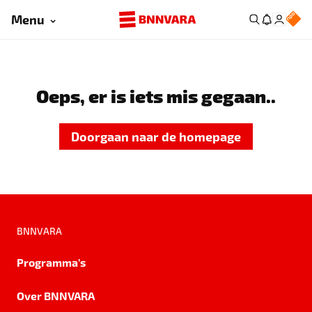
Menu
Oeps, er is iets mis gegaan..
Doorgaan naar de homepage
BNNVARA
Programma's
Over BNNVARA