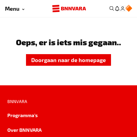
Menu
Oeps, er is iets mis gegaan..
Doorgaan naar de homepage
BNNVARA
Programma's
Over BNNVARA