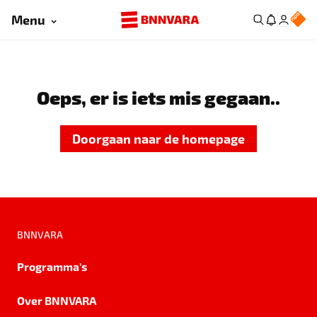
Menu
Oeps, er is iets mis gegaan..
Doorgaan naar de homepage
BNNVARA
Programma's
Over BNNVARA