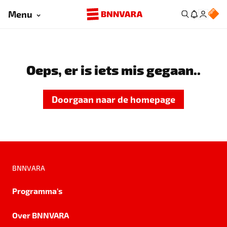
Menu
Oeps, er is iets mis gegaan..
Doorgaan naar de homepage
BNNVARA
Programma's
Over BNNVARA