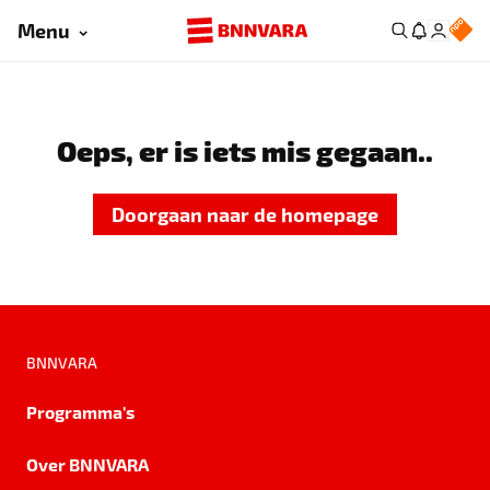
Menu
Oeps, er is iets mis gegaan..
Doorgaan naar de homepage
BNNVARA
Programma's
Over BNNVARA