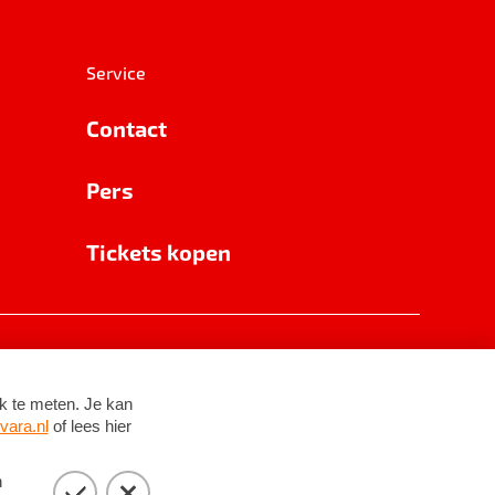
Service
Contact
Pers
Tickets kopen
RSIN 8531 62 402