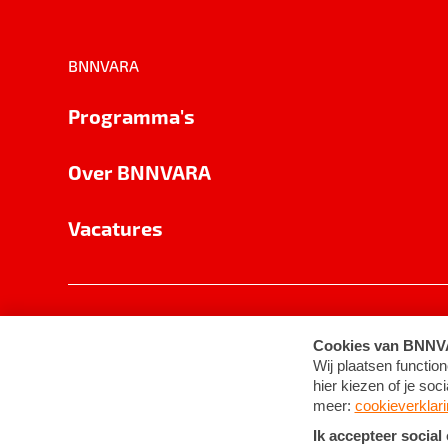
BNNVARA
Programma's
Over BNNVARA
Vacatures
Privacy
Cookie-instellingen
Algemene 