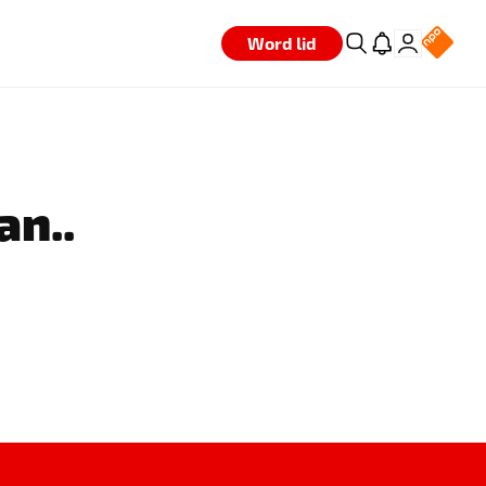
Word lid
an..