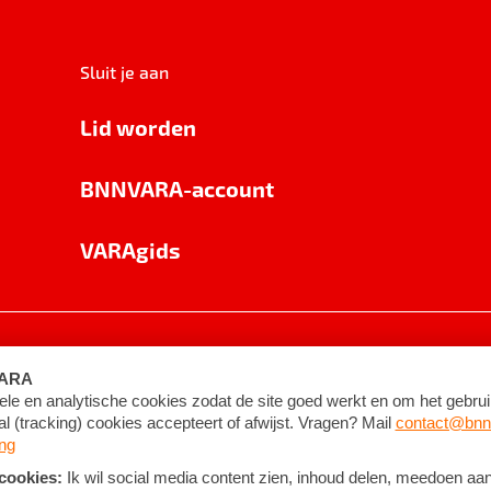
Sluit je aan
Lid worden
BNNVARA-account
VARAgids
voorwaarden
©
2026
BNNVARA