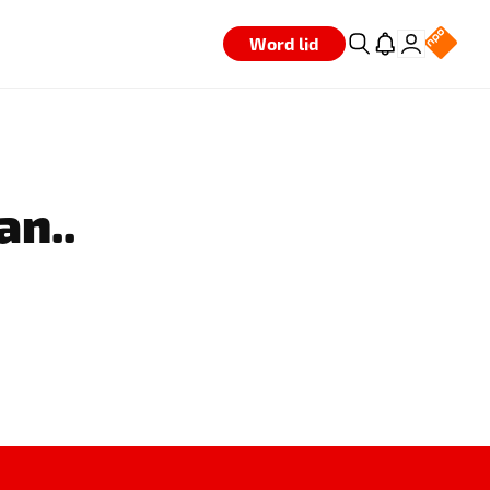
Word lid
an..