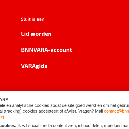
Sluit je aan
Lid worden
BNNVARA-account
VARAgids
voorwaarden
©
2026
BNNVARA