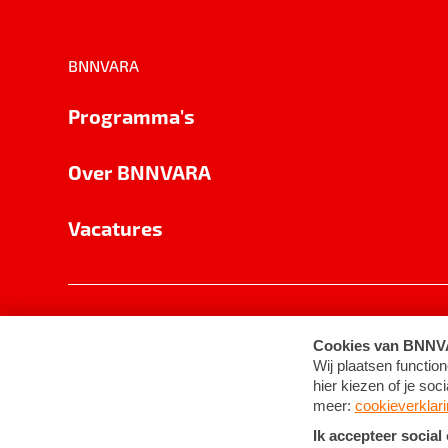
BNNVARA
Programma's
Over BNNVARA
Vacatures
Privacy
Cookie-instellingen
Algemene 