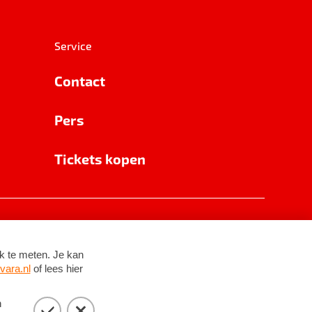
Service
Contact
Pers
Tickets kopen
RSIN 8531 62 402