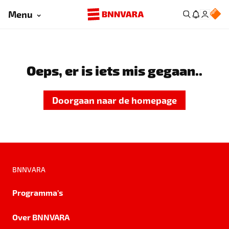
Menu
Oeps, er is iets mis gegaan..
Doorgaan naar de homepage
BNNVARA
Programma's
Over BNNVARA