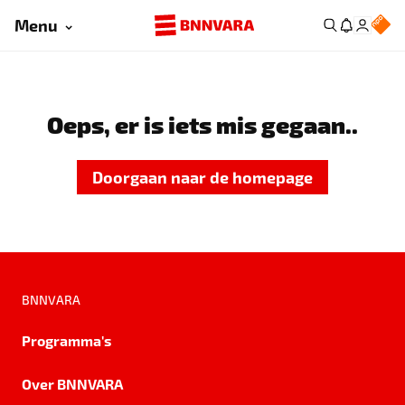
Menu
Oeps, er is iets mis gegaan..
Doorgaan naar de homepage
BNNVARA
Programma's
Over BNNVARA