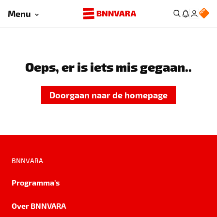
Menu
Oeps, er is iets mis gegaan..
Doorgaan naar de homepage
BNNVARA
Programma's
Over BNNVARA