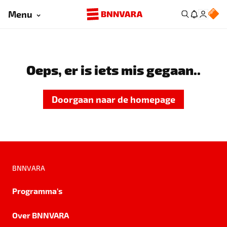
Menu
Oeps, er is iets mis gegaan..
Doorgaan naar de homepage
BNNVARA
Programma's
Over BNNVARA