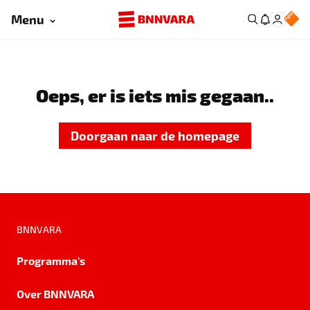
Menu
Oeps, er is iets mis gegaan..
Doorgaan naar de homepage
BNNVARA
Programma's
Over BNNVARA