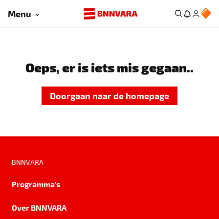
Menu
Oeps, er is iets mis gegaan..
Doorgaan naar de homepage
BNNVARA
Programma's
Over BNNVARA