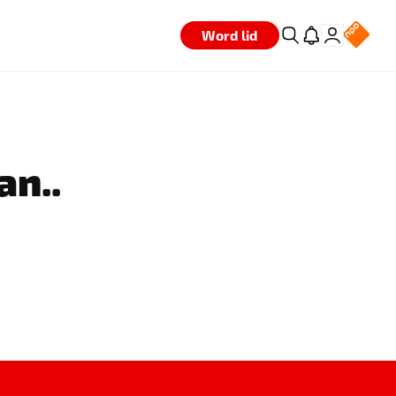
Word lid
an..