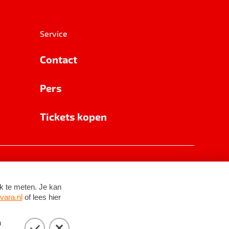
Service
Contact
Pers
Tickets kopen
RSIN 8531 62 402