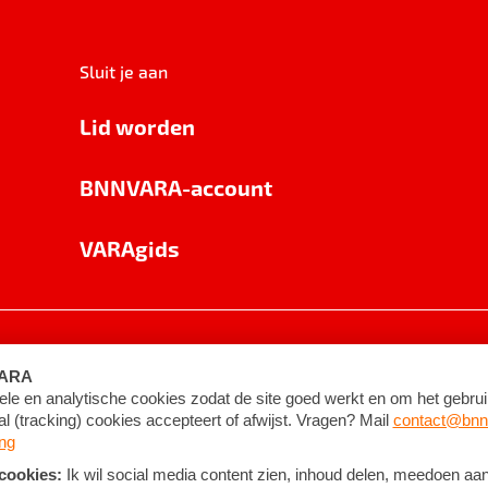
Sluit je aan
Lid worden
BNNVARA-account
VARAgids
voorwaarden
©
2026
BNNVARA