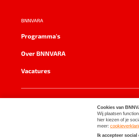
BNNVARA
Programma's
Over BNNVARA
Vacatures
Privacy
Cookie-instellingen
Algemene 