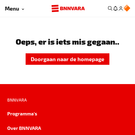
Menu
Oeps, er is iets mis gegaan..
Doorgaan naar de homepage
BNNVARA
Programma's
Over BNNVARA