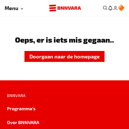
Menu
Oeps, er is iets mis gegaan..
Doorgaan naar de homepage
BNNVARA
Programma's
Over BNNVARA