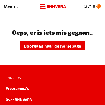
Menu
Oeps, er is iets mis gegaan..
Doorgaan naar de homepage
BNNVARA
Programma's
Over BNNVARA