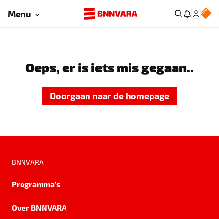
Menu
Oeps, er is iets mis gegaan..
Doorgaan naar de homepage
BNNVARA
Programma's
Over BNNVARA