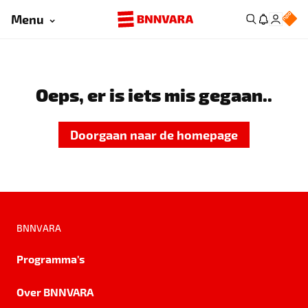
Menu
Oeps, er is iets mis gegaan..
Doorgaan naar de homepage
BNNVARA
Programma's
Over BNNVARA