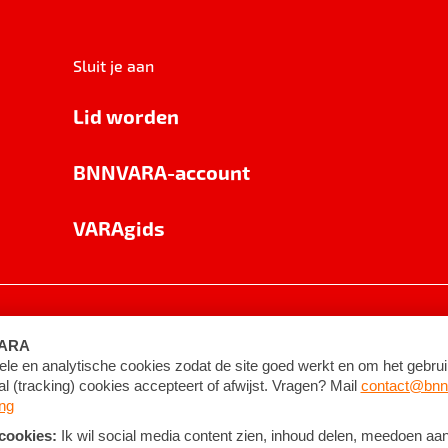
Sluit je aan
Lid worden
BNNVARA-account
VARAgids
voorwaarden
©
2026
BNNVARA