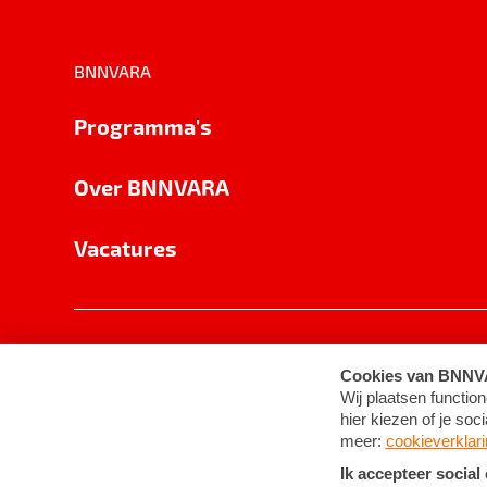
BNNVARA
Programma's
Over BNNVARA
Vacatures
Privacy
Cookie-instellingen
Algemene 