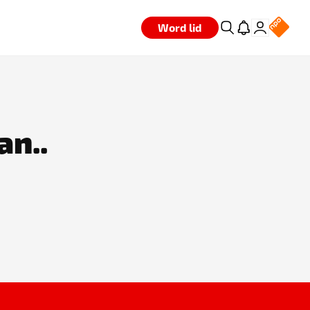
Word lid
an..