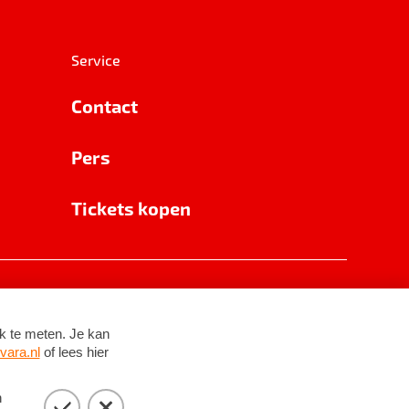
Service
Contact
Pers
Tickets kopen
RSIN 8531 62 402