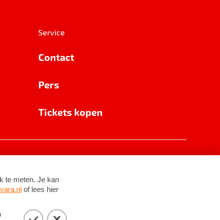
Service
Contact
Pers
Tickets kopen
RSIN 8531 62 402