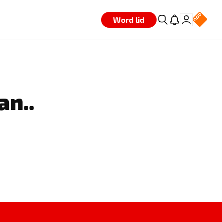
Word lid
an..