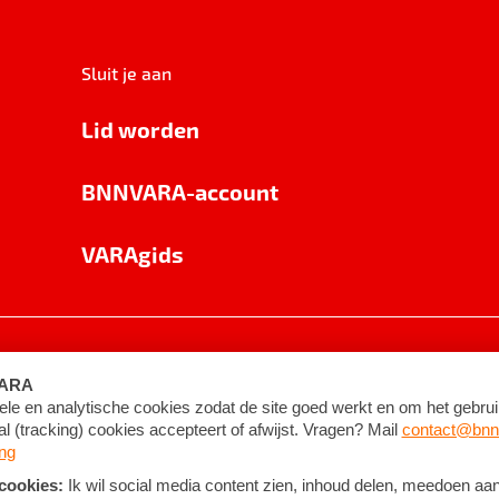
Sluit je aan
Lid worden
BNNVARA-account
VARAgids
voorwaarden
©
2026
BNNVARA