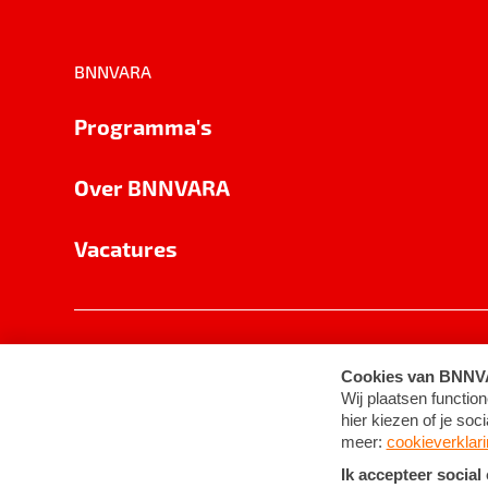
BNNVARA
Programma's
Over BNNVARA
Vacatures
Privacy
Cookie-instellingen
Algemene 