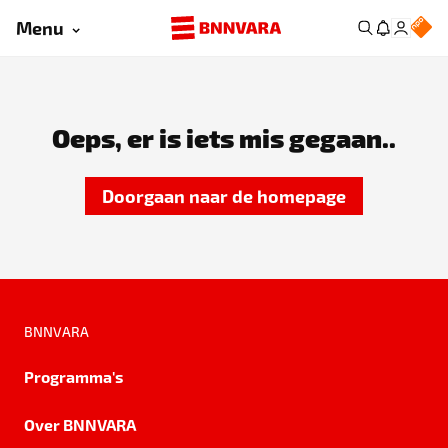
Menu
Oeps, er is iets mis gegaan..
Doorgaan naar de homepage
BNNVARA
Programma's
Over BNNVARA