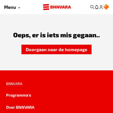
Menu
Oeps, er is iets mis gegaan..
Doorgaan naar de homepage
BNNVARA
Programma's
Over BNNVARA