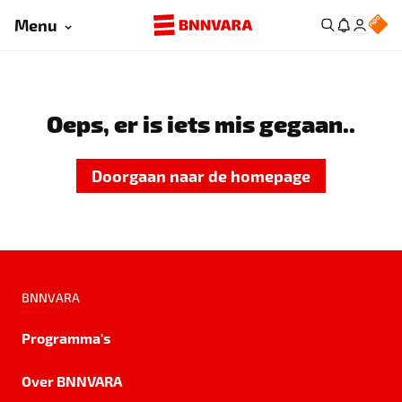
Menu
Oeps, er is iets mis gegaan..
Doorgaan naar de homepage
BNNVARA
Programma's
Over BNNVARA