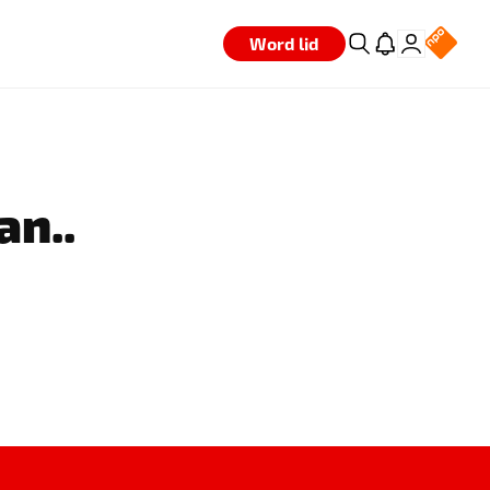
Word lid
an..