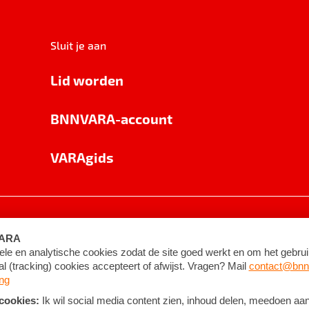
Sluit je aan
Lid worden
BNNVARA-account
VARAgids
voorwaarden
©
2026
BNNVARA