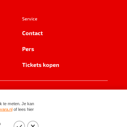
Service
Contact
Pers
Tickets kopen
RSIN 8531 62 402