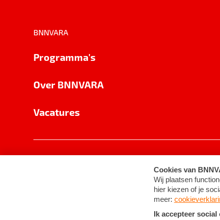
BNNVARA
Programma's
Over BNNVARA
Vacatures
Privacy
Cookie-instellingen
Algemene 