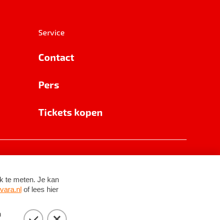
Service
Contact
Pers
Tickets kopen
RSIN 8531 62 402