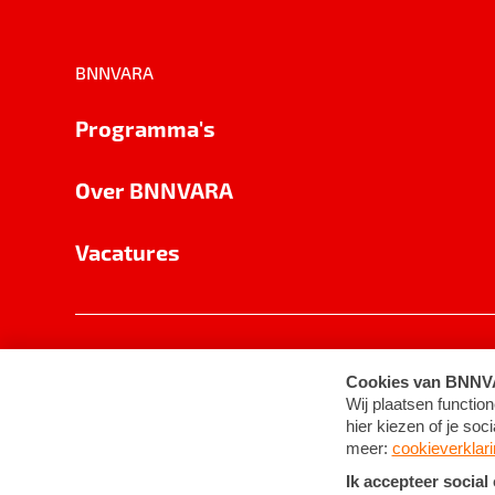
BNNVARA
Programma's
Over BNNVARA
Vacatures
Privacy
Cookie-instellingen
Algemene 