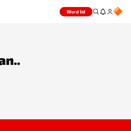
Word lid
an..