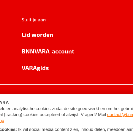
Sluit je aan
Lid worden
BNNVARA-account
VARAgids
voorwaarden
©
2026
BNNVARA