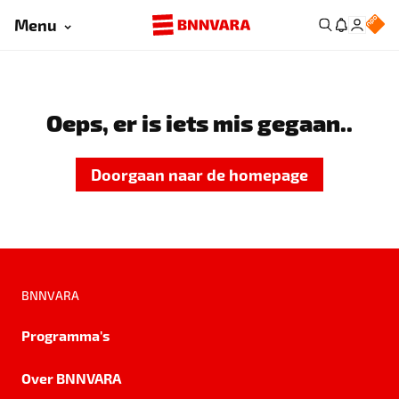
Menu
Oeps, er is iets mis gegaan..
Doorgaan naar de homepage
BNNVARA
Programma's
Over BNNVARA