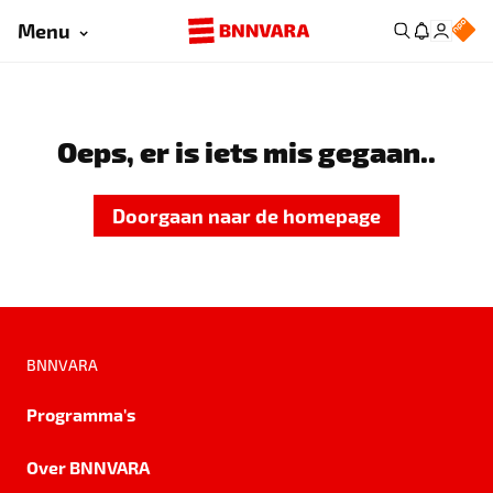
Menu
Oeps, er is iets mis gegaan..
Doorgaan naar de homepage
BNNVARA
Programma's
Over BNNVARA