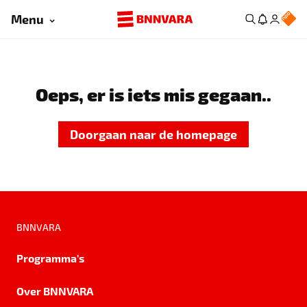
Menu
Oeps, er is iets mis gegaan..
Doorgaan naar de homepage
BNNVARA
Programma's
Over BNNVARA