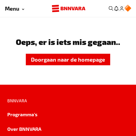
Menu
Oeps, er is iets mis gegaan..
Doorgaan naar de homepage
BNNVARA
Programma's
Over BNNVARA