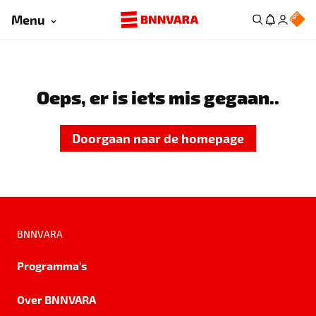
Menu
Oeps, er is iets mis gegaan..
Doorgaan naar de homepage
BNNVARA
Programma's
Over BNNVARA