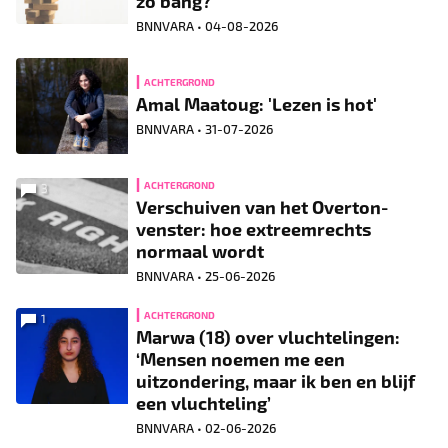
zo bang?
BNNVARA •
04-08-2026
ACHTERGROND
Amal Maatoug: 'Lezen is hot'
BNNVARA •
31-07-2026
ACHTERGROND
3
Verschuiven van het Overton-
venster: hoe extreemrechts
normaal wordt
BNNVARA •
25-06-2026
ACHTERGROND
1
Marwa (18) over vluchtelingen:
‘Mensen noemen me een
uitzondering, maar ik ben en blijf
een vluchteling’
BNNVARA •
02-06-2026