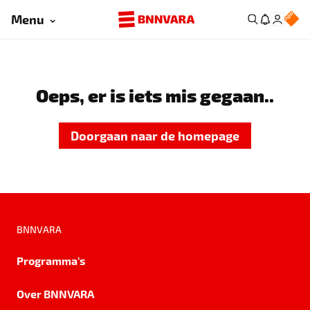
Menu
Oeps, er is iets mis gegaan..
Doorgaan naar de homepage
BNNVARA
Programma's
Over BNNVARA