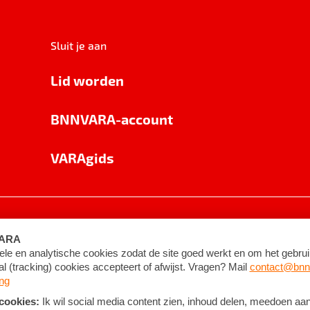
Sluit je aan
Lid worden
BNNVARA-account
VARAgids
voorwaarden
©
2026
BNNVARA