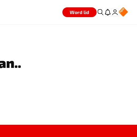
Word lid
an..