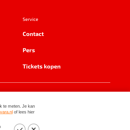
Service
Contact
Pers
Tickets kopen
RSIN 8531 62 402