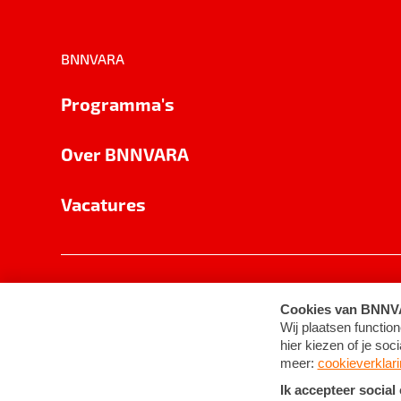
BNNVARA
Programma's
Over BNNVARA
Vacatures
Privacy
Cookie-instellingen
Algemene 