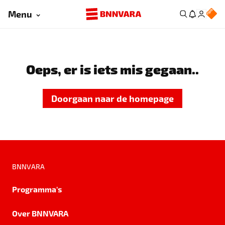
Menu
Oeps, er is iets mis gegaan..
Doorgaan naar de homepage
BNNVARA
Programma's
Over BNNVARA