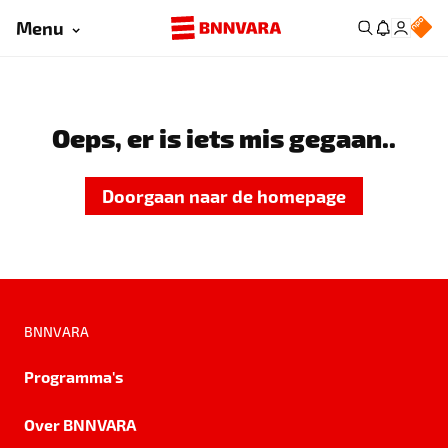
Menu
Oeps, er is iets mis gegaan..
Doorgaan naar de homepage
BNNVARA
Programma's
Over BNNVARA