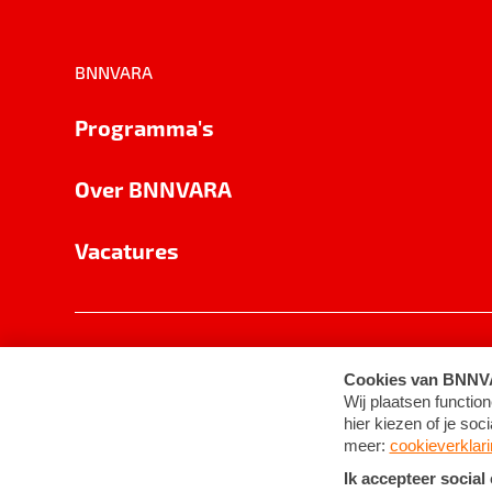
BNNVARA
Programma's
Over BNNVARA
Vacatures
Privacy
Cookie-instellingen
Algemene 