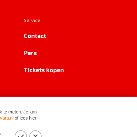
Service
Contact
Pers
Tickets kopen
RSIN 8531 62 402