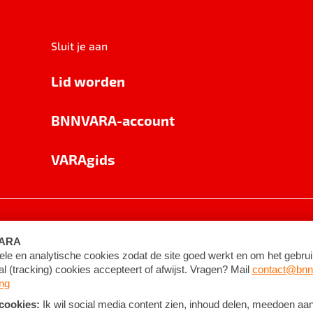
Sluit je aan
Lid worden
BNNVARA-account
VARAgids
voorwaarden
©
2026
BNNVARA