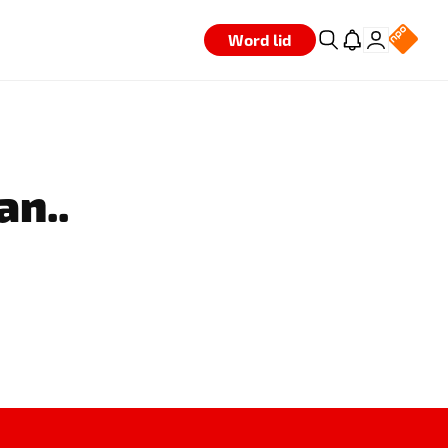
Word lid
an..