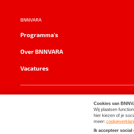
BNNVARA
Programma's
Over BNNVARA
Vacatures
Privacy
Cookie-instellingen
Algemene 