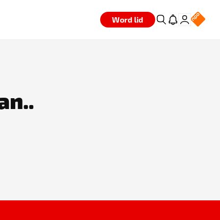
Word lid
an..