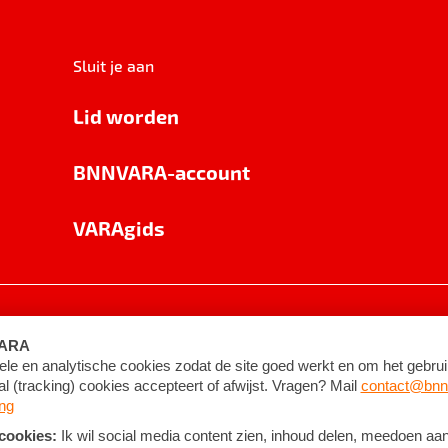
Sluit je aan
Lid worden
BNNVARA-account
VARAgids
voorwaarden
©
2026
BNNVARA