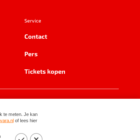
Service
Contact
Pers
Tickets kopen
RSIN 8531 62 402