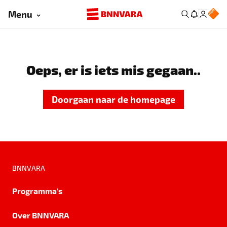
Menu
Oeps, er is iets mis gegaan..
Doorgaan naar de homepage
BNNVARA
Programma's
Over BNNVARA