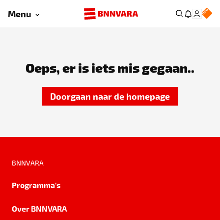
Menu
Oeps, er is iets mis gegaan..
Doorgaan naar de homepage
BNNVARA
Programma's
Over BNNVARA