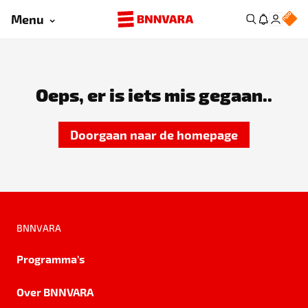
Menu
Oeps, er is iets mis gegaan..
Doorgaan naar de homepage
BNNVARA
Programma's
Over BNNVARA