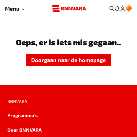
Menu
Oeps, er is iets mis gegaan..
Doorgaan naar de homepage
BNNVARA
Programma's
Over BNNVARA