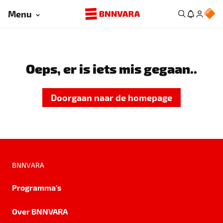
Menu
Oeps, er is iets mis gegaan..
Doorgaan naar de homepage
BNNVARA
Programma's
Over BNNVARA